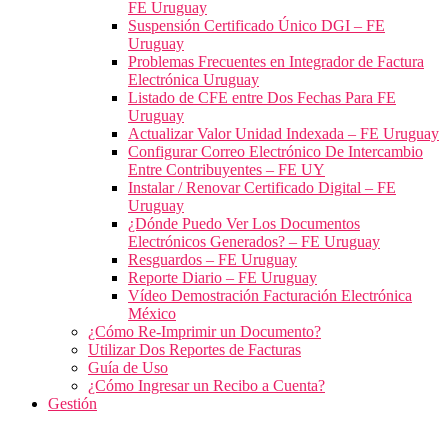
FE Uruguay
Suspensión Certificado Único DGI – FE
Uruguay
Problemas Frecuentes en Integrador de Factura
Electrónica Uruguay
Listado de CFE entre Dos Fechas Para FE
Uruguay
Actualizar Valor Unidad Indexada – FE Uruguay
Configurar Correo Electrónico De Intercambio
Entre Contribuyentes – FE UY
Instalar / Renovar Certificado Digital – FE
Uruguay
¿Dónde Puedo Ver Los Documentos
Electrónicos Generados? – FE Uruguay
Resguardos – FE Uruguay
Reporte Diario – FE Uruguay
Vídeo Demostración Facturación Electrónica
México
¿Cómo Re-Imprimir un Documento?
Utilizar Dos Reportes de Facturas
Guía de Uso
¿Cómo Ingresar un Recibo a Cuenta?
Gestión