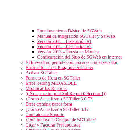
Funcionamiento Básico de SGWeb
Manual de Integración SGTaller y SatWeb
Versión 2011 – Instalación #1
Versión 2011 – Instalación #2
Versión 2013 – Puesta en Marcha
Configuración del Sitio de SGWeb en Internet
El firewall no permite comunicarse con el servidor
Error al Iniciar el Programa SGTaller
Activar SGTaller
Formato de Hora en SGTaller
Error loading MIDAS.DLL
Modificar los Reportes
(( No space to print SubReport:0 Section:1))
¿Cómo Actualizar a SGTaller 3.0.7?
Error creating paper form
¿Cómo Actualizar a SGTaller 3.1?
Contratos de Soporte
¿Qué Incluye la Compra de SGTaller?
Crear y Facturar Presupuestos