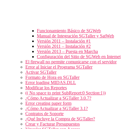
Funcionamiento Básico de SGWeb
Manual de Integración SGTaller y SatWeb
Versión 2011 – Instalación #1
Versión 2011 – Instalación #2
Versión 2013 – Puesta en Marcha
Configuración del Sitio de SGWeb en Internet
El firewall no permite comunicarse con el servidor
Error al Iniciar el Programa SGTaller
Activar SGTaller
Formato de Hora en SGTaller
Error loading MIDAS.DLL
Modificar los Reportes
(( No space to print SubReport:0 Section:1))
¿Cómo Actualizar a SGTaller 3.0.7?
Error creating paper form
¿Cómo Actualizar a SGTaller 3.1?
Contratos de Soporte
¿Qué Incluye la Compra de SGTaller?
Crear y Facturar Presupuestos