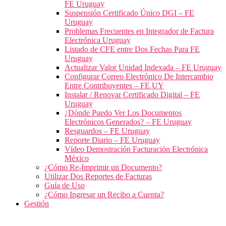
FE Uruguay
Suspensión Certificado Único DGI – FE
Uruguay
Problemas Frecuentes en Integrador de Factura
Electrónica Uruguay
Listado de CFE entre Dos Fechas Para FE
Uruguay
Actualizar Valor Unidad Indexada – FE Uruguay
Configurar Correo Electrónico De Intercambio
Entre Contribuyentes – FE UY
Instalar / Renovar Certificado Digital – FE
Uruguay
¿Dónde Puedo Ver Los Documentos
Electrónicos Generados? – FE Uruguay
Resguardos – FE Uruguay
Reporte Diario – FE Uruguay
Vídeo Demostración Facturación Electrónica
México
¿Cómo Re-Imprimir un Documento?
Utilizar Dos Reportes de Facturas
Guía de Uso
¿Cómo Ingresar un Recibo a Cuenta?
Gestión