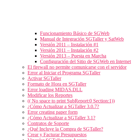
Funcionamiento Básico de SGWeb
Manual de Integración SGTaller y SatWeb
Versión 2011 – Instalación #1
Versión 2011 – Instalación #2
Versión 2013 – Puesta en Marcha
Configuración del Sitio de SGWeb en Internet
El firewall no permite comunicarse con el servidor
Error al Iniciar el Programa SGTaller
Activar SGTaller
Formato de Hora en SGTaller
Error loading MIDAS.DLL
Modificar los Reportes
(( No space to print SubReport:0 Section:1))
¿Cómo Actualizar a SGTaller 3.0.7?
Error creating paper form
¿Cómo Actualizar a SGTaller 3.1?
Contratos de Soporte
¿Qué Incluye la Compra de SGTaller?
Crear y Facturar Presupuestos