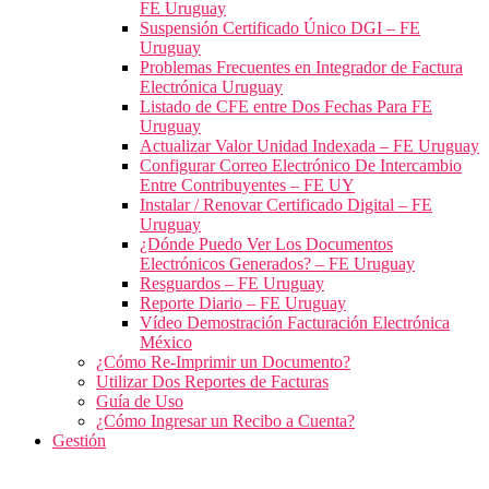
FE Uruguay
Suspensión Certificado Único DGI – FE
Uruguay
Problemas Frecuentes en Integrador de Factura
Electrónica Uruguay
Listado de CFE entre Dos Fechas Para FE
Uruguay
Actualizar Valor Unidad Indexada – FE Uruguay
Configurar Correo Electrónico De Intercambio
Entre Contribuyentes – FE UY
Instalar / Renovar Certificado Digital – FE
Uruguay
¿Dónde Puedo Ver Los Documentos
Electrónicos Generados? – FE Uruguay
Resguardos – FE Uruguay
Reporte Diario – FE Uruguay
Vídeo Demostración Facturación Electrónica
México
¿Cómo Re-Imprimir un Documento?
Utilizar Dos Reportes de Facturas
Guía de Uso
¿Cómo Ingresar un Recibo a Cuenta?
Gestión