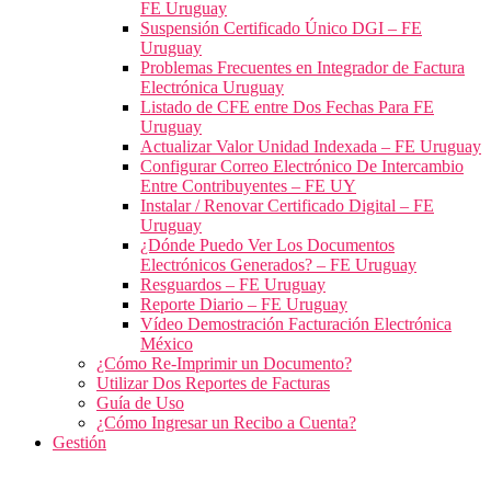
FE Uruguay
Suspensión Certificado Único DGI – FE
Uruguay
Problemas Frecuentes en Integrador de Factura
Electrónica Uruguay
Listado de CFE entre Dos Fechas Para FE
Uruguay
Actualizar Valor Unidad Indexada – FE Uruguay
Configurar Correo Electrónico De Intercambio
Entre Contribuyentes – FE UY
Instalar / Renovar Certificado Digital – FE
Uruguay
¿Dónde Puedo Ver Los Documentos
Electrónicos Generados? – FE Uruguay
Resguardos – FE Uruguay
Reporte Diario – FE Uruguay
Vídeo Demostración Facturación Electrónica
México
¿Cómo Re-Imprimir un Documento?
Utilizar Dos Reportes de Facturas
Guía de Uso
¿Cómo Ingresar un Recibo a Cuenta?
Gestión