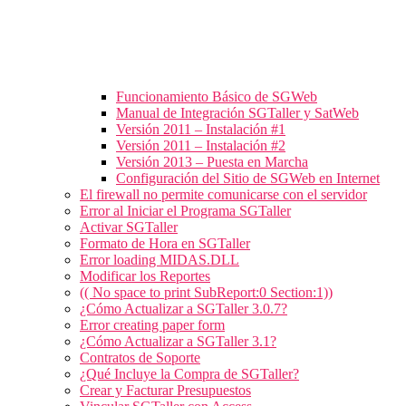
Funcionamiento Básico de SGWeb
Manual de Integración SGTaller y SatWeb
Versión 2011 – Instalación #1
Versión 2011 – Instalación #2
Versión 2013 – Puesta en Marcha
Configuración del Sitio de SGWeb en Internet
El firewall no permite comunicarse con el servidor
Error al Iniciar el Programa SGTaller
Activar SGTaller
Formato de Hora en SGTaller
Error loading MIDAS.DLL
Modificar los Reportes
(( No space to print SubReport:0 Section:1))
¿Cómo Actualizar a SGTaller 3.0.7?
Error creating paper form
¿Cómo Actualizar a SGTaller 3.1?
Contratos de Soporte
¿Qué Incluye la Compra de SGTaller?
Crear y Facturar Presupuestos