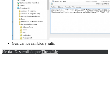
Guardar los cambios y salir.
Hestia | Desarrollado por
ThemeIsle